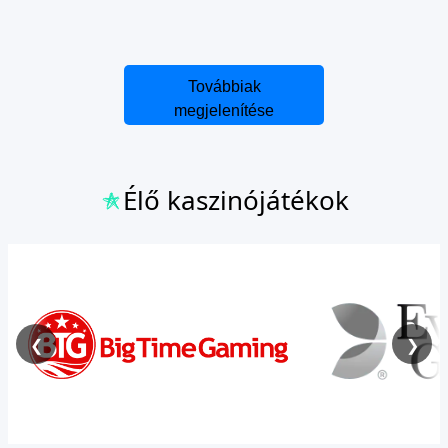
Továbbiak
megjelenítése
Élő kaszinójátékok
❮
❯