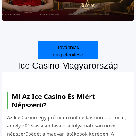
Továbbiak
megjelenítése
Ice Casino Magyarország
Mi Az Ice Casino És Miért
Népszerű?
Az Ice Casino egy prémium online kaszinó platform,
amely 2013-as alapítása óta folyamatosan növeli
népszerűségét a magyar játékosok körében. A