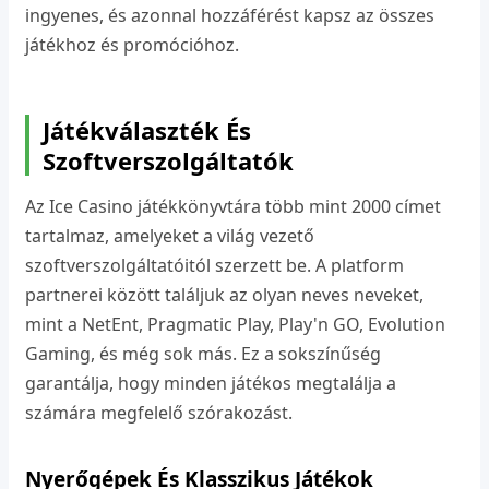
ingyenes, és azonnal hozzáférést kapsz az összes
játékhoz és promócióhoz.
Játékválaszték És
Szoftverszolgáltatók
Az Ice Casino játékkönyvtára több mint 2000 címet
tartalmaz, amelyeket a világ vezető
szoftverszolgáltatóitól szerzett be. A platform
partnerei között találjuk az olyan neves neveket,
mint a NetEnt, Pragmatic Play, Play'n GO, Evolution
Gaming, és még sok más. Ez a sokszínűség
garantálja, hogy minden játékos megtalálja a
számára megfelelő szórakozást.
Nyerőgépek És Klasszikus Játékok