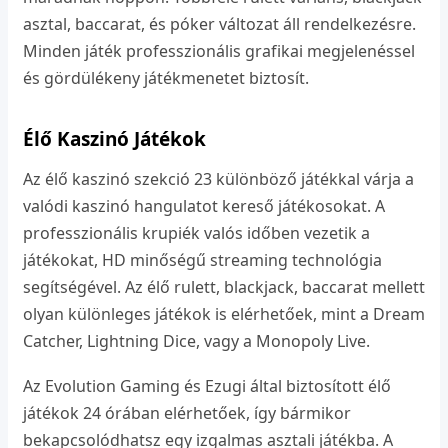
asztal, baccarat, és póker változat áll rendelkezésre.
Minden játék professzionális grafikai megjelenéssel
és gördülékeny játékmenetet biztosít.
Élő Kaszinó Játékok
Az élő kaszinó szekció 23 különböző játékkal várja a
valódi kaszinó hangulatot kereső játékosokat. A
professzionális krupiék valós időben vezetik a
játékokat, HD minőségű streaming technológia
segítségével. Az élő rulett, blackjack, baccarat mellett
olyan különleges játékok is elérhetőek, mint a Dream
Catcher, Lightning Dice, vagy a Monopoly Live.
Az Evolution Gaming és Ezugi által biztosított élő
játékok 24 órában elérhetőek, így bármikor
bekapcsolódhatsz egy izgalmas asztali játékba. A